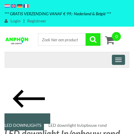
*** GRATIS VERZENDING VANAF € 99,- Nederland & België ***
Login
|
Registreer
0
LED DOWNLIGHTS
LED downlight In/opbouw rond
LED downlight In/opbouw rond