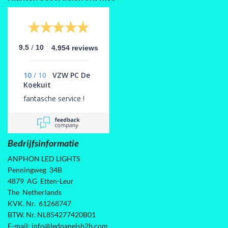
/
9.5
10
4.954 reviews
10
/
10
VZW PC De
Koekuit
fantasche service !
Bedrijfsinformatie
ANPHON LED LIGHTS
Penningweg 34B
4879 AG Etten-Leur
The Netherlands
KVK. Nr. 61268747
BTW. Nr. NL854277420B01
E-mail: info@ledpanelsb2b.com